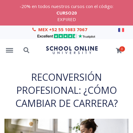
-20% en todos nuestros cursos con el código:
CURSO20
EXPIRED
MEX +52 55 1083 7067
Menu
Search
0
RECONVERSIÓN
PROFESIONAL: ¿CÓMO
CAMBIAR DE CARRERA?