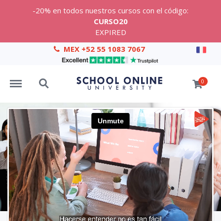
-20% en todos nuestros cursos con el código:
CURSO20
EXPIRED
MEX +52 55 1083 7067
Menu
Search
0