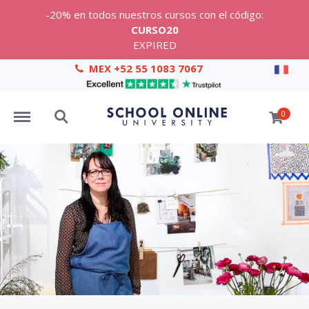
-20% en todos nuestros cursos con el código:
CURSO20
EXPIRED
MEX +52 55 1083 7067
Menu
Search
0