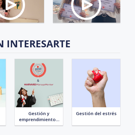
N INTERESARTE
Gestión y
Gestión del estrés
emprendimiento -
Programa Harvard
ManageMentor