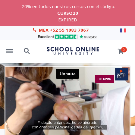
-20% en todos nuestros cursos con el código:
CURSO20
EXPIRED
MEX +52 55 1083 7067
Menu
Search
0