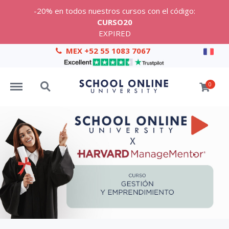
-20% en todos nuestros cursos con el código:
CURSO20
EXPIRED
MEX +52 55 1083 7067
Menu
Search
0