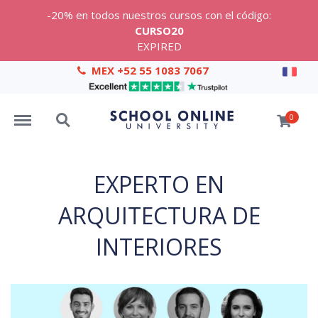
-20% en todos nuestros cursos con el código:
CURSO20
EXPIRED
MEX +52 55 1083 7067
Menu
Search
0
EXPERTO EN
ARQUITECTURA DE
INTERIORES